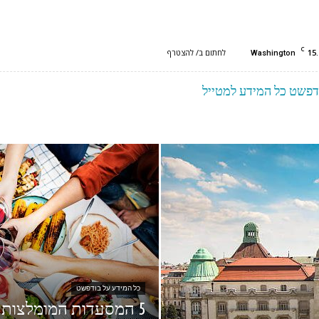
C
15.
לחתום ב/ להצטרף
Washington
דפשט כל המידע למטייל
כל המידע על בודפשט
5 המסעדות המומלצות ביותר בבודפשט