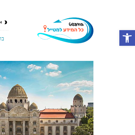
inbudapest
4
–
כל
פתח סרגל נגישות
המידע
על
בו
בודפשט